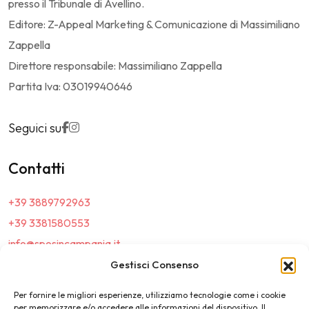
presso il Tribunale di Avellino.
Editore: Z-Appeal Marketing & Comunicazione di Massimiliano
Zappella
Direttore responsabile: Massimiliano Zappella
Partita Iva: 03019940646
Seguici su
Contatti
+39 3889792963
+39 3381580553
info@sposincampania.it
sposincampania@pec.it
Gestisci Consenso
Per fornire le migliori esperienze, utilizziamo tecnologie come i cookie
Link
per memorizzare e/o accedere alle informazioni del dispositivo. Il