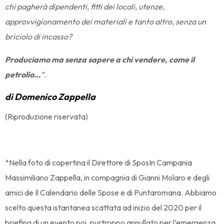
chi pagherà dipendenti, fitti dei locali, utenze,
approvvigionamento dei materiali e tanto altro, senza un
briciolo di incasso?
Produciamo ma senza sapere a chi vendere, come il
petrolio…
”.
di Domenico Zappella
(Riproduzione riservata)
*Nella foto di copertina il Direttore di SposIn Campania
Massimiliano Zappella, in compagnia di Gianni Molaro e degli
amici de Il Calendario delle Spose e di Puntaromana. Abbiamo
scelto questa istantanea scattata ad inizio del 2020 per il
briefing di un evento poi, purtroppo annullato per l’emergenza