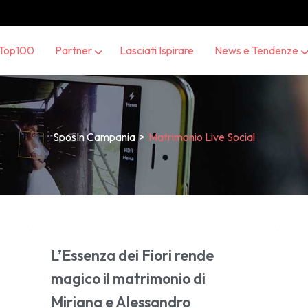
Top100
Partner
Lasciati Ispirare
News e Tendenze
SposIn Campania
>
Matrimonio Live Social
L’Essenza dei Fiori rende
magico il matrimonio di
Miriana e Alessandro