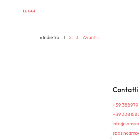
LEGGI
« Indietro
1
2
3
Avanti »
Contatti
+39 388979
+39 338158
info@sposin
sposincampa