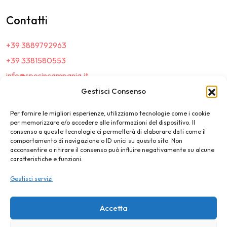
Contatti
+39 3889792963
+39 3381580553
info@sposincampania.it
sposincampania@pec.it
Gestisci Consenso
Per fornire le migliori esperienze, utilizziamo tecnologie come i cookie
Link
per memorizzare e/o accedere alle informazioni del dispositivo. Il
consenso a queste tecnologie ci permetterà di elaborare dati come il
comportamento di navigazione o ID unici su questo sito. Non
Top100
acconsentire o ritirare il consenso può influire negativamente su alcune
caratteristiche e funzioni.
News e Tendenze
Gestisci servizi
Destination Wedding
Magazine
Accetta