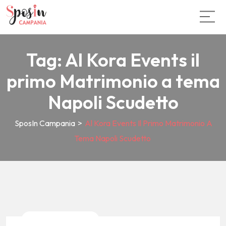
Tag:
Al Kora Events il
primo Matrimonio a tema
Napoli Scudetto
SposIn Campania
>
Al Kora Events Il Primo Matrimonio A
Tema Napoli Scudetto
News E Tendenze