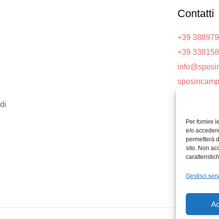
Contatti
+39 38897
+39 33815
info@sposi
sposincamp
di
Per fornire 
e/o accedere
permetterà d
sito. Non ac
caratteristic
Gestisci serv
Ac