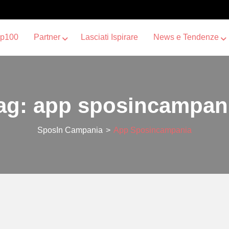
op100
Partner
Lasciati Ispirare
News e Tendenze
ag:
app sposincampan
SposIn Campania
>
App Sposincampania