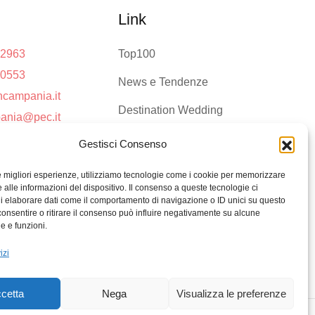
Link
92963
Top100
80553
News e Tendenze
ncampania.it
Destination Wedding
ania@pec.it
Magazine
Gestisci Consenso
le migliori esperienze, utilizziamo tecnologie come i cookie per memorizzare
 alle informazioni del dispositivo. Il consenso a queste tecnologie ci
i elaborare dati come il comportamento di navigazione o ID unici su questo
consentire o ritirare il consenso può influire negativamente su alcune
he e funzioni.
izi
cetta
Nega
Visualizza le preferenze