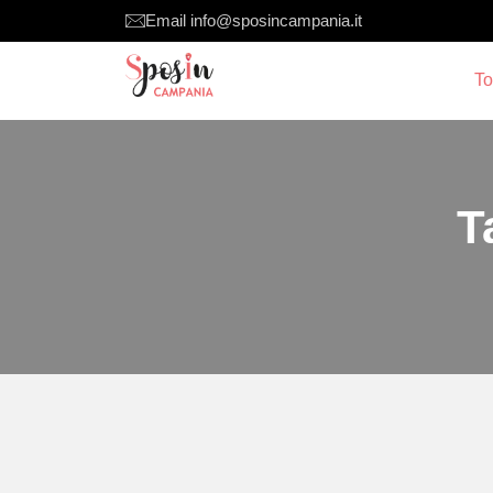
Email info@sposincampania.it
T
T