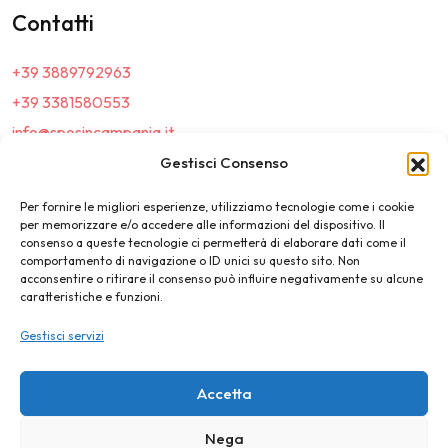
Contatti
+39 3889792963
+39 3381580553
info@sposincampania.it
sposincampania@pec.it
Gestisci Consenso
Per fornire le migliori esperienze, utilizziamo tecnologie come i cookie
Link
per memorizzare e/o accedere alle informazioni del dispositivo. Il
consenso a queste tecnologie ci permetterà di elaborare dati come il
comportamento di navigazione o ID unici su questo sito. Non
Top100
acconsentire o ritirare il consenso può influire negativamente su alcune
caratteristiche e funzioni.
News e Tendenze
Gestisci servizi
Destination Wedding
Magazine
Accetta
Nega