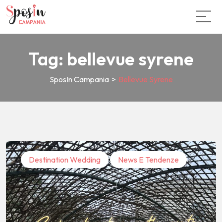
Tag:
bellevue syrene
SposIn Campania
>
Bellevue Syrene
Destination Wedding
News E Tendenze