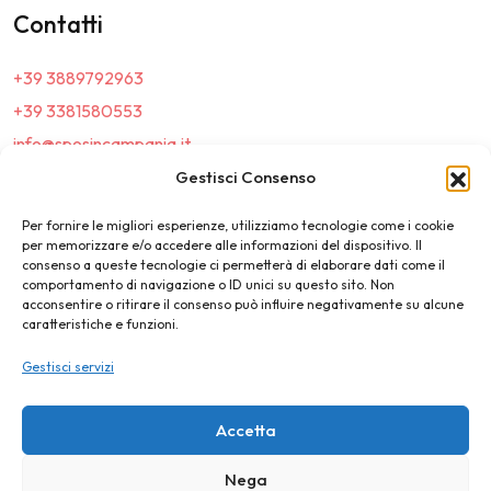
Contatti
+39 3889792963
+39 3381580553
info@sposincampania.it
sposincampania@pec.it
Gestisci Consenso
Per fornire le migliori esperienze, utilizziamo tecnologie come i cookie
Link
per memorizzare e/o accedere alle informazioni del dispositivo. Il
consenso a queste tecnologie ci permetterà di elaborare dati come il
comportamento di navigazione o ID unici su questo sito. Non
Top100
acconsentire o ritirare il consenso può influire negativamente su alcune
caratteristiche e funzioni.
News e Tendenze
Gestisci servizi
Destination Wedding
Magazine
Accetta
Nega