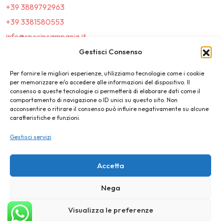
+39 3889792963
+39 3381580553
info@sposincampania.it
sposincampania@pec.it
Gestisci Consenso
Per fornire le migliori esperienze, utilizziamo tecnologie come i cookie
Link
per memorizzare e/o accedere alle informazioni del dispositivo. Il
consenso a queste tecnologie ci permetterà di elaborare dati come il
comportamento di navigazione o ID unici su questo sito. Non
Top100
acconsentire o ritirare il consenso può influire negativamente su alcune
caratteristiche e funzioni.
News e Tendenze
Gestisci servizi
Destination Wedding
Magazine
Accetta
Nega
©2025 SposIn Campania
Visualizza le preferenze