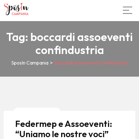
Tag:
boccardi assoeventi
confindustria
SposIn Campania
>
Boccardi Assoeventi Confindustria
News E Tendenze
Federmep e Assoeventi:
“Uniamo le nostre voci”