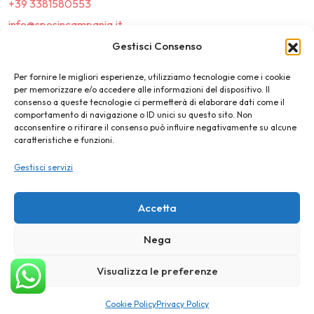
+39 3381580553
info@sposincampania.it
sposincampania@pec.it
Gestisci Consenso
Per fornire le migliori esperienze, utilizziamo tecnologie come i cookie
Link
per memorizzare e/o accedere alle informazioni del dispositivo. Il
consenso a queste tecnologie ci permetterà di elaborare dati come il
comportamento di navigazione o ID unici su questo sito. Non
Top100
acconsentire o ritirare il consenso può influire negativamente su alcune
caratteristiche e funzioni.
News e Tendenze
Gestisci servizi
Destination Wedding
Magazine
Accetta
Nega
©2025 SposIn Campania
Visualizza le preferenze
Privacy Policy
Cookie Policy
Cookie Policy
Privacy Policy