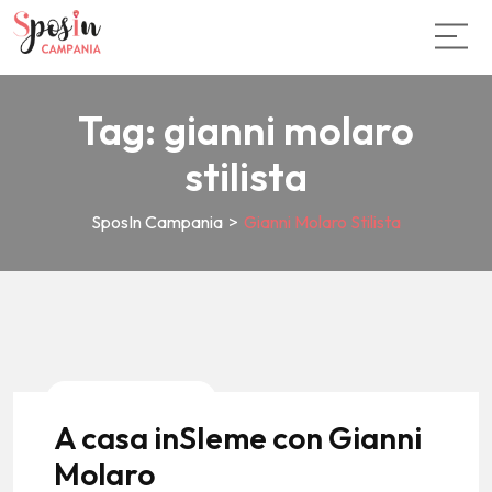
Tag:
gianni molaro
stilista
SposIn Campania
>
Gianni Molaro Stilista
News E Tendenze
A casa inSIeme con Gianni
Molaro