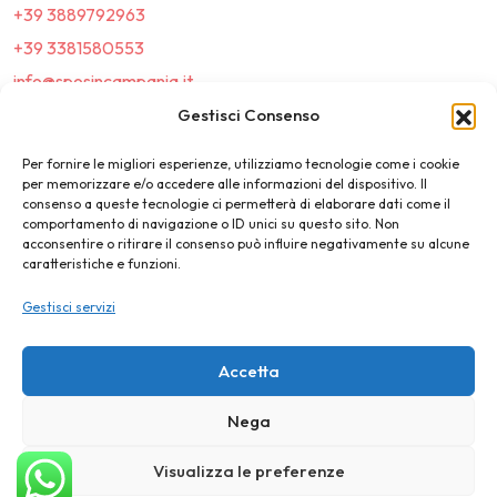
+39 3889792963
+39 3381580553
info@sposincampania.it
sposincampania@pec.it
Gestisci Consenso
Per fornire le migliori esperienze, utilizziamo tecnologie come i cookie
Link
per memorizzare e/o accedere alle informazioni del dispositivo. Il
consenso a queste tecnologie ci permetterà di elaborare dati come il
comportamento di navigazione o ID unici su questo sito. Non
Top100
acconsentire o ritirare il consenso può influire negativamente su alcune
caratteristiche e funzioni.
News e Tendenze
Gestisci servizi
Destination Wedding
Magazine
Accetta
Nega
©2025 SposIn Campania
Visualizza le preferenze