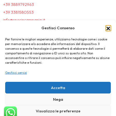
+39 3889792963
+39 3381580553
info@sposincampania.it
sposincampania@pec.it
Gestisci Consenso
Per fornire le migliori esperienze, utilizziamo tecnologie come i cookie
Link
per memorizzare e/o accedere alle informazioni del dispositivo. Il
consenso a queste tecnologie ci permetterà di elaborare dati come il
comportamento di navigazione o ID unici su questo sito. Non
Top100
acconsentire o ritirare il consenso può influire negativamente su alcune
caratteristiche e funzioni.
News e Tendenze
Gestisci servizi
Destination Wedding
Magazine
Accetta
Nega
©2025 SposIn Campania
Visualizza le preferenze