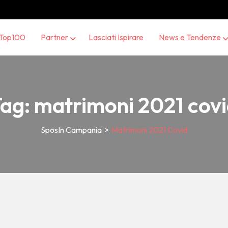
Top100
Partner
Lasciati Ispirare
News e Tendenze
Tag:
matrimoni 2021 cov
SposIn Campania
>
Matrimoni 2021 Covid