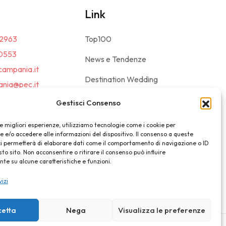
Link
2963
Top100
0553
News e Tendenze
campania.it
Destination Wedding
nia@pec.it
Magazine
Gestisci Consenso
le migliori esperienze, utilizziamo tecnologie come i cookie per
e/o accedere alle informazioni del dispositivo. Il consenso a queste
ci permetterà di elaborare dati come il comportamento di navigazione o ID
sto sito. Non acconsentire o ritirare il consenso può influire
e su alcune caratteristiche e funzioni.
vizi
cetta
Nega
Visualizza le preferenze