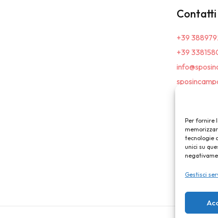
Contatti
+39 388979
+39 338158
info@sposin
sposincampa
Per fornire 
memorizzare 
tecnologie 
unici su que
negativament
Gestisci ser
Ac