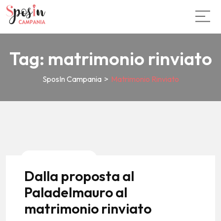
Tag:
matrimonio rinviato
SposIn Campania
>
Matrimonio Rinviato
News E Tendenze
Dalla proposta al
Paladelmauro al
matrimonio rinviato