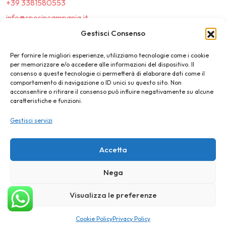
+39 3381580553
info@sposincampania.it
sposincampania@pec.it
Gestisci Consenso
Per fornire le migliori esperienze, utilizziamo tecnologie come i cookie
Link
per memorizzare e/o accedere alle informazioni del dispositivo. Il
consenso a queste tecnologie ci permetterà di elaborare dati come il
comportamento di navigazione o ID unici su questo sito. Non
Top100
acconsentire o ritirare il consenso può influire negativamente su alcune
caratteristiche e funzioni.
News e Tendenze
Gestisci servizi
Destination Wedding
Magazine
Accetta
Nega
©2025 SposIn Campania
Visualizza le preferenze
Privacy Policy
Cookie Policy
Cookie Policy
Privacy Policy