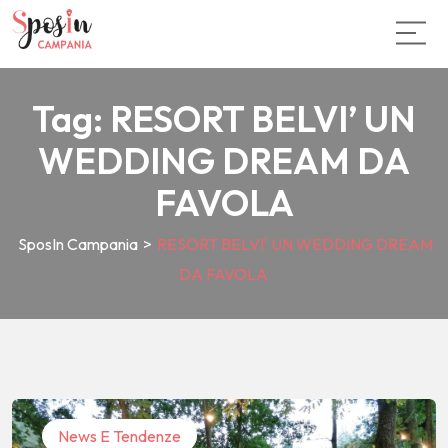
Tag:
RESORT BELVI’ UN
WEDDING DREAM DA
FAVOLA
SposIn Campania
>
RESORT BELVI' UN WEDDING DREAM
DA FAVOLA
News E Tendenze