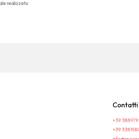
nale realizzato
Contatti
+39 388979
+39 338158
info@sposin