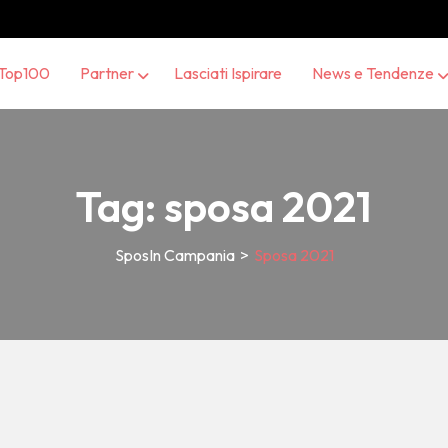
Top100
Partner
Lasciati Ispirare
News e Tendenze
Tag:
sposa 2021
SposIn Campania
>
Sposa 2021