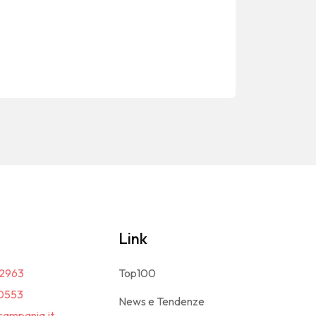
Link
2963
Top100
0553
News e Tendenze
campania.it