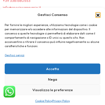
+39 3381580553
info@sposincampania.it
sposincampania@pec.it
Gestisci Consenso
Per fornire le migliori esperienze, utilizziamo tecnologie come i cookie
Link
per memorizzare e/o accedere alle informazioni del dispositivo. Il
consenso a queste tecnologie ci permetterà di elaborare dati come il
comportamento di navigazione o ID unici su questo sito. Non
Top100
acconsentire o ritirare il consenso può influire negativamente su alcune
caratteristiche e funzioni.
News e Tendenze
Gestisci servizi
Destination Wedding
Magazine
Accetta
Nega
©2025 SposIn Campania
Visualizza le preferenze
Privacy Policy
Cookie Policy
Cookie Policy
Privacy Policy