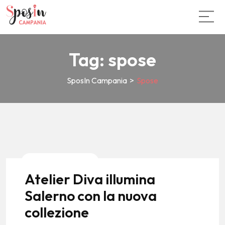
Tag:
spose
SposIn Campania
>
Spose
News E Tendenze
Atelier Diva illumina
Salerno con la nuova
collezione