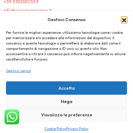
+39 3381580553
info@sposincampania.it
sposincampania@pec.it
Gestisci Consenso
Per fornire le migliori esperienze, utilizziamo tecnologie come i cookie
Link
per memorizzare e/o accedere alle informazioni del dispositivo. Il
consenso a queste tecnologie ci permetterà di elaborare dati come il
comportamento di navigazione o ID unici su questo sito. Non
Top100
acconsentire o ritirare il consenso può influire negativamente su alcune
caratteristiche e funzioni.
News e Tendenze
Gestisci servizi
Destination Wedding
Magazine
Accetta
Nega
©2025 SposIn Campania
Visualizza le preferenze
Privacy Policy
Cookie Policy
Cookie Policy
Privacy Policy