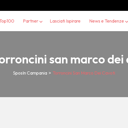
Top100
Partner
Lasciati Ispirare
News e Tendenze
orroncini san marco dei 
SposIn Campania
>
Torroncini San Marco Dei Cavoti