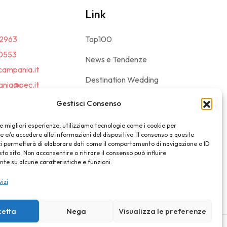
Link
2963
Top100
0553
News e Tendenze
campania.it
Destination Wedding
nia@pec.it
Magazine
Gestisci Consenso
le migliori esperienze, utilizziamo tecnologie come i cookie per
e/o accedere alle informazioni del dispositivo. Il consenso a queste
ci permetterà di elaborare dati come il comportamento di navigazione o ID
sto sito. Non acconsentire o ritirare il consenso può influire
e su alcune caratteristiche e funzioni.
vizi
cetta
Nega
Visualizza le preferenze