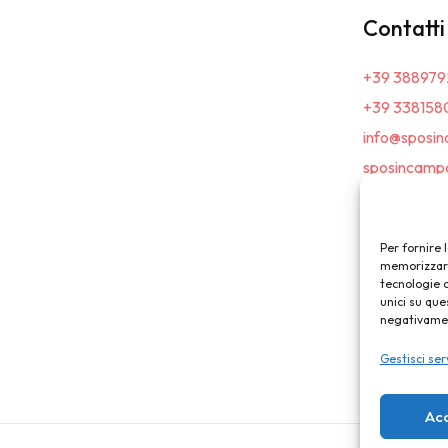
Contatti
+39 388979
+39 338158
info@sposin
sposincampa
Per fornire 
memorizzare 
tecnologie 
unici su que
negativament
Gestisci ser
Ac