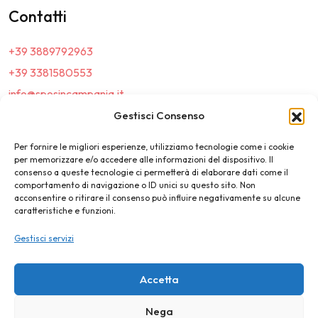
Contatti
+39 3889792963
+39 3381580553
info@sposincampania.it
sposincampania@pec.it
Gestisci Consenso
Per fornire le migliori esperienze, utilizziamo tecnologie come i cookie
Link
per memorizzare e/o accedere alle informazioni del dispositivo. Il
consenso a queste tecnologie ci permetterà di elaborare dati come il
comportamento di navigazione o ID unici su questo sito. Non
Top100
acconsentire o ritirare il consenso può influire negativamente su alcune
caratteristiche e funzioni.
News e Tendenze
Gestisci servizi
Destination Wedding
Magazine
Accetta
Nega