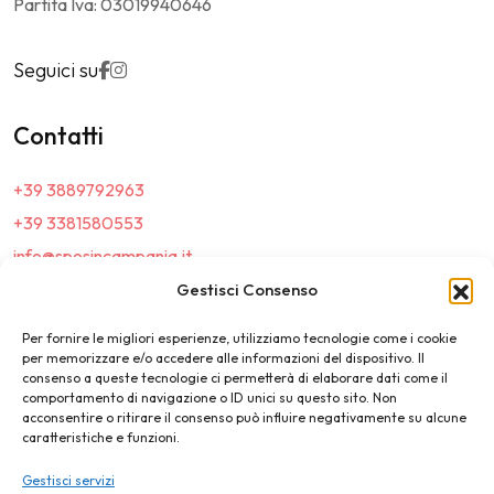
Partita Iva: 03019940646
Seguici su
Contatti
+39 3889792963
+39 3381580553
info@sposincampania.it
sposincampania@pec.it
Gestisci Consenso
Per fornire le migliori esperienze, utilizziamo tecnologie come i cookie
Link
per memorizzare e/o accedere alle informazioni del dispositivo. Il
consenso a queste tecnologie ci permetterà di elaborare dati come il
comportamento di navigazione o ID unici su questo sito. Non
Top100
acconsentire o ritirare il consenso può influire negativamente su alcune
caratteristiche e funzioni.
News e Tendenze
Gestisci servizi
Destination Wedding