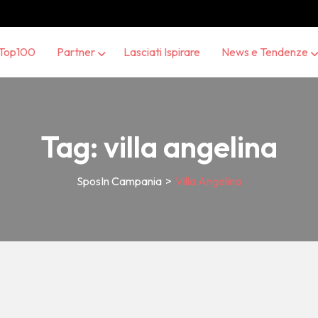
Top100
Partner
Lasciati Ispirare
News e Tendenze
Tag:
villa angelina
SposIn Campania
>
Villa Angelina