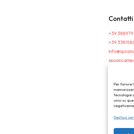
Contatti
+39 388979
+39 338158
info@sposin
sposincampa
Per fornire 
memorizzare 
tecnologie 
unici su que
negativament
Gestisci ser