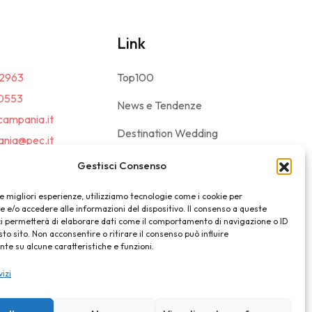
Link
2963
Top100
0553
News e Tendenze
campania.it
Destination Wedding
nia@pec.it
Magazine
Gestisci Consenso
le migliori esperienze, utilizziamo tecnologie come i cookie per
e/o accedere alle informazioni del dispositivo. Il consenso a queste
ci permetterà di elaborare dati come il comportamento di navigazione o ID
sto sito. Non acconsentire o ritirare il consenso può influire
e su alcune caratteristiche e funzioni.
vizi