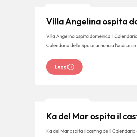
News E Tendenze
Villa Angelina ospita d
Villa Angelina ospita domenica Il Calendario
Calendario delle Spose annuncia l’undices
Leggi
News E Tendenze
Ka del Mar ospita il ca
Ka del Mar ospita il casting de Il Calendario