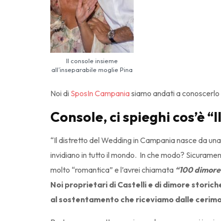
Il console insieme
all’inseparabile moglie Pina
Noi di
SposIn Campania
siamo andati a conoscerlo p
Console, ci spieghi cos’è “
“Il distretto del Wedding in Campania nasce da un
invidiano in tutto il mondo. In che modo? Sicuramen
molto “romantica” e l’avrei chiamata
“100 dimore
Noi proprietari di Castelli e di dimore stori
al sostentamento che riceviamo dalle cerimon