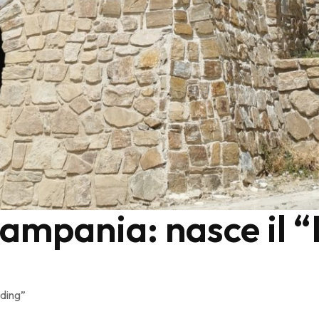
ampania: nasce il “D
dding”