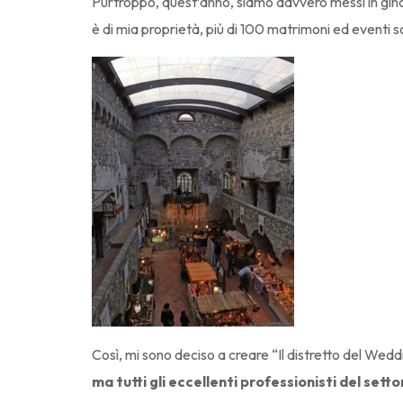
Purtroppo, quest’anno, siamo davvero messi in ginoc
è di mia proprietà, più di 100 matrimoni ed eventi s
Così, mi sono deciso a creare “Il distretto del We
ma tutti gli eccellenti professionisti del setto