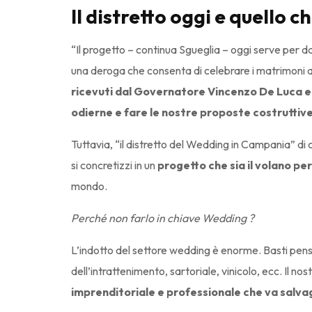
Il distretto oggi e quello c
“Il progetto – continua Sgueglia – oggi serve per d
una deroga che consenta di celebrare i matrimoni a
ricevuti dal Governatore Vincenzo De Luca e
odierne e fare le nostre proposte costruttive 
Tuttavia, “il distretto del Wedding in Campania” di c
si concretizzi in un
progetto che sia il volano per
mondo.
Perché non farlo in chiave Wedding ?
L’indotto del settore wedding è enorme. Basti pensare
dell’intrattenimento, sartoriale, vinicolo, ecc. Il nost
imprenditoriale e professionale che va salv