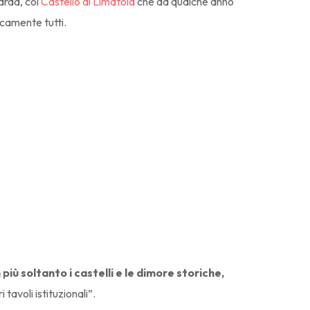
arda, col
Castello di Limatola
che da qualche anno
icamente tutti.
più soltanto i castelli e le dimore storiche,
tavoli istituzionali”.