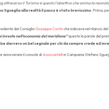
 attraverso il Turismo è questo l’obiettivo che anima la neonata 
no Sgueglia alla realtà il passo è stato brevissimo
. Prima, pe
Presidente del Consiglio
Giuseppe Conte
che indicava nel rilancio de
hi investe nell’economia del meridione”
queste le parole del pre
be davvero un bel segnale per chi da sempre crede ed inv
te annoverare il console di
Assocastelli
in Campania Stefano Sgueg