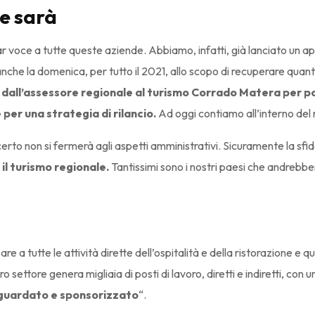
he sarà
ar voce a tutte queste aziende. Abbiamo, infatti, già lanciato un a
nche la domenica, per tutto il 2021, allo scopo di recuperare quan
 dall’assessore regionale al turismo Corrado Matera per 
per una strategia di rilancio.
Ad oggi contiamo all’interno del 
erto non si fermerà agli aspetti amministrativi. Sicuramente la sfida
 il turismo regionale.
Tantissimi sono i nostri paesi che andrebb
 a tutte le attività dirette dell’ospitalità e della ristorazione e q
ro settore genera migliaia di posti di lavoro, diretti e indiretti, con u
aguardato e sponsorizzato
“.