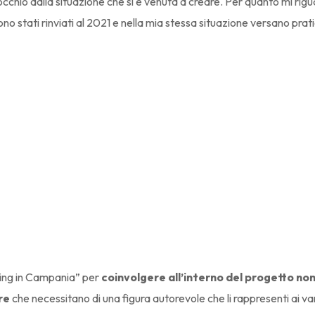
chio dalla situazione che si è venuta a creare. Per quanto mi rigu
ono stati rinviati al 2021 e nella mia stessa situazione versano prat
dding in Campania” per
coinvolgere all’interno del progetto non 
re
che necessitano di una figura autorevole che li rappresenti ai vari 