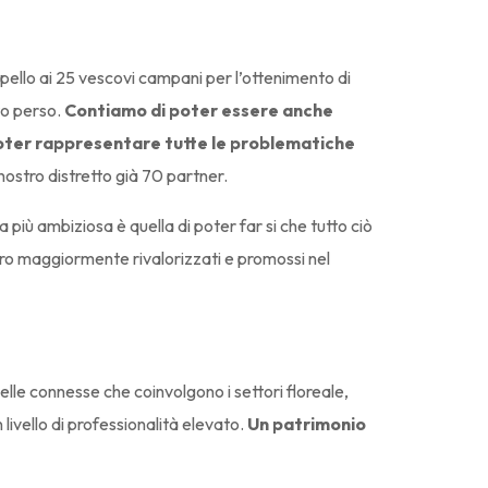
ppello ai 25 vescovi campani per l’ottenimento di
to perso.
Contiamo di poter essere anche
poter rappresentare tutte le problematiche
nostro distretto già 70 partner.
 più ambiziosa è quella di poter far si che tutto ciò
ero maggiormente rivalorizzati e promossi nel
uelle connesse che coinvolgono i settori floreale,
n livello di professionalità elevato.
Un patrimonio