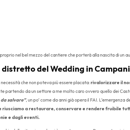
roprio nel bel mezzo del cantiere che porterà alla nascita di un au
Il distretto del Wedding in Campani
a necessità che non poteva più essere placata:
rivalorizzare il n
te partendo da un settore a me molto caro ovvero quello dei Castell
 da salvare”
, un po’ come da anni già opera il FAI. L’emergenza del 
che riusciamo a restaurare, conservare e rendere fruibile t
ie e dagli eventi.