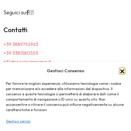
Seguici su
Contatti
+39 3889792963
+39 3381580553
info@sposincampania.it
sposincampania@pec.it
Gestisci Consenso
Per fornire le migliori esperienze, utilizziamo tecnologie come i cookie
Link
per memorizzare e/o accedere alle informazioni del dispositivo. Il
consenso a queste tecnologie ci permetterà di elaborare dati come il
comportamento di navigazione o ID unici su questo sito. Non
Top100
acconsentire o ritirare il consenso può influire negativamente su alcune
caratteristiche e funzioni.
News e Tendenze
Gestisci servizi
Destination Wedding