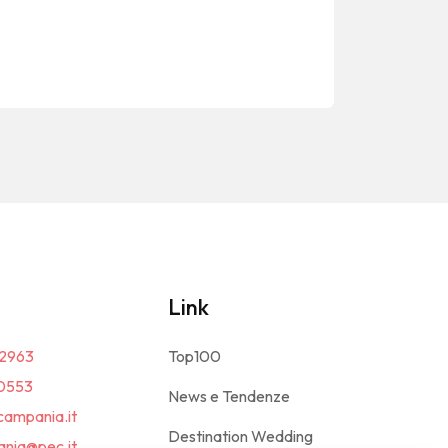
Link
2963
Top100
0553
News e Tendenze
campania.it
Destination Wedding
nia@pec.it