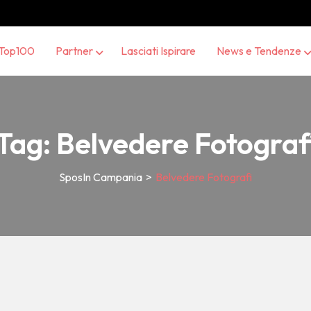
Top100
Partner
Lasciati Ispirare
News e Tendenze
Tag:
Belvedere Fotograf
SposIn Campania
>
Belvedere Fotografi