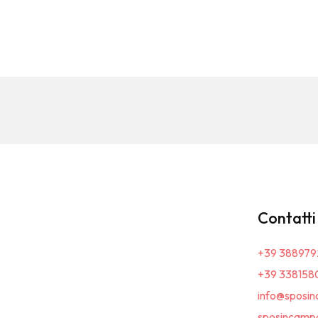
Contatti
+39 388979
+39 338158
info@sposin
sposincampa