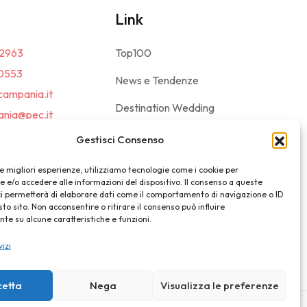
Link
2963
Top100
0553
News e Tendenze
campania.it
Destination Wedding
nia@pec.it
Magazine
Gestisci Consenso
le migliori esperienze, utilizziamo tecnologie come i cookie per
e/o accedere alle informazioni del dispositivo. Il consenso a queste
ci permetterà di elaborare dati come il comportamento di navigazione o ID
sto sito. Non acconsentire o ritirare il consenso può influire
e su alcune caratteristiche e funzioni.
vizi
cetta
Nega
Visualizza le preferenze