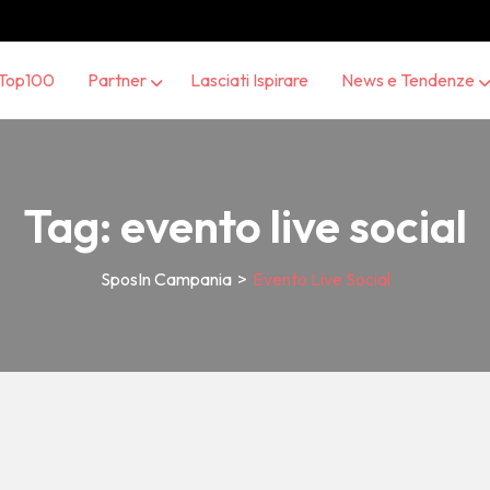
Top100
Partner
Lasciati Ispirare
News e Tendenze
Tag:
evento live social
SposIn Campania
>
Evento Live Social