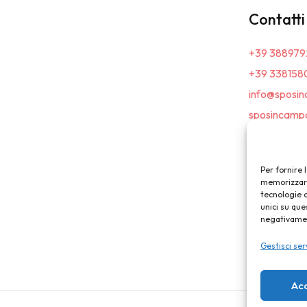
Contatti
+39 388979
+39 338158
info@sposin
sposincampa
Per fornire 
memorizzare 
tecnologie 
unici su que
negativament
Gestisci ser
Ac