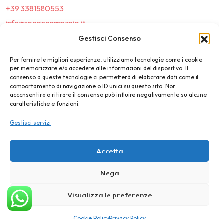
+39 3381580553
info@sposincampania.it
sposincampania@pec.it
Gestisci Consenso
Per fornire le migliori esperienze, utilizziamo tecnologie come i cookie
Link
per memorizzare e/o accedere alle informazioni del dispositivo. Il
consenso a queste tecnologie ci permetterà di elaborare dati come il
comportamento di navigazione o ID unici su questo sito. Non
Top100
acconsentire o ritirare il consenso può influire negativamente su alcune
caratteristiche e funzioni.
News e Tendenze
Gestisci servizi
Destination Wedding
Magazine
Accetta
Nega
©2025 SposIn Campania
Visualizza le preferenze
Privacy Policy
Cookie Policy
Cookie Policy
Privacy Policy