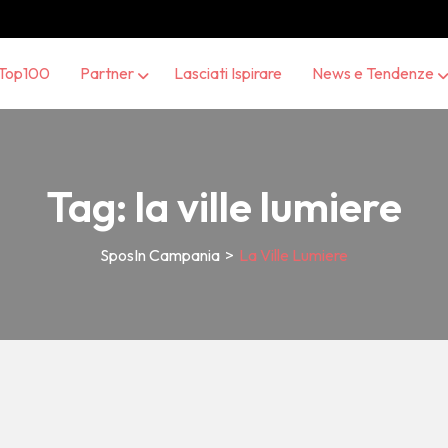
Top100
Partner
Lasciati Ispirare
News e Tendenze
Tag:
la ville lumiere
SposIn Campania
>
La Ville Lumiere