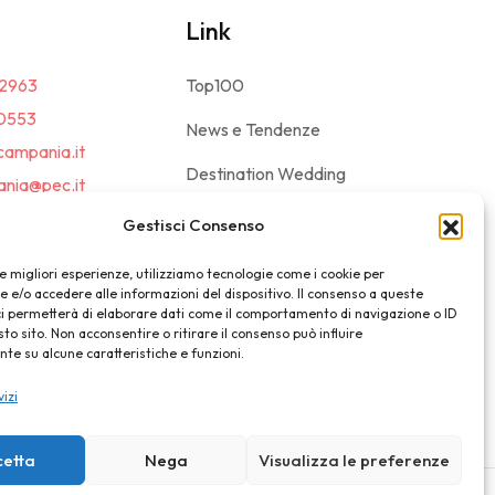
Link
2963
Top100
0553
News e Tendenze
campania.it
Destination Wedding
nia@pec.it
Magazine
Gestisci Consenso
le migliori esperienze, utilizziamo tecnologie come i cookie per
e/o accedere alle informazioni del dispositivo. Il consenso a queste
ci permetterà di elaborare dati come il comportamento di navigazione o ID
sto sito. Non acconsentire o ritirare il consenso può influire
e su alcune caratteristiche e funzioni.
vizi
cetta
Nega
Visualizza le preferenze