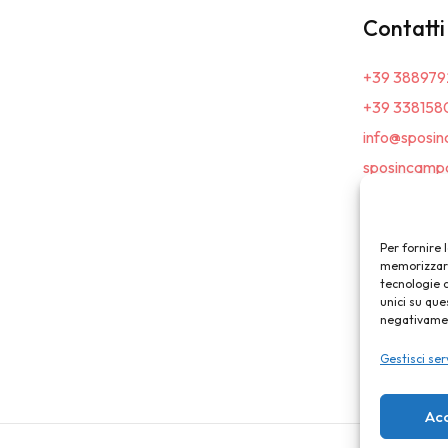
Contatti
+39 388979
+39 338158
info@sposin
sposincampa
Per fornire 
memorizzare 
tecnologie 
unici su que
negativament
Gestisci ser
Ac