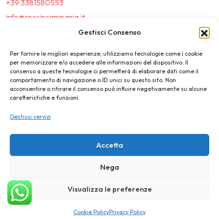
+39 3381580553
info@sposincampania.it
sposincampania@pec.it
Gestisci Consenso
Per fornire le migliori esperienze, utilizziamo tecnologie come i cookie
Link
per memorizzare e/o accedere alle informazioni del dispositivo. Il
consenso a queste tecnologie ci permetterà di elaborare dati come il
comportamento di navigazione o ID unici su questo sito. Non
Top100
acconsentire o ritirare il consenso può influire negativamente su alcune
caratteristiche e funzioni.
News e Tendenze
Gestisci servizi
Destination Wedding
Magazine
Accetta
Nega
©2025 SposIn Campania
Visualizza le preferenze
Privacy Policy
Cookie Policy
Cookie Policy
Privacy Policy