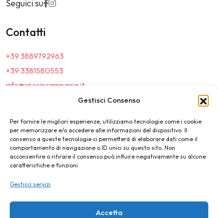
Seguici su
Contatti
+39 3889792963
+39 3381580553
info@sposincampania.it
sposincampania@pec.it
Gestisci Consenso
Per fornire le migliori esperienze, utilizziamo tecnologie come i cookie
Link
per memorizzare e/o accedere alle informazioni del dispositivo. Il
consenso a queste tecnologie ci permetterà di elaborare dati come il
comportamento di navigazione o ID unici su questo sito. Non
Top100
acconsentire o ritirare il consenso può influire negativamente su alcune
caratteristiche e funzioni.
News e Tendenze
Gestisci servizi
Destination Wedding
Magazine
Accetta