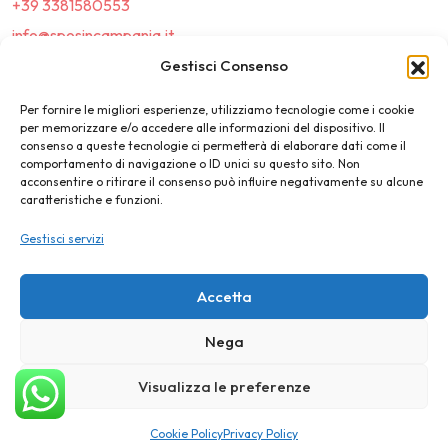
+39 3381580553
info@sposincampania.it
sposincampania@pec.it
Gestisci Consenso
Per fornire le migliori esperienze, utilizziamo tecnologie come i cookie
Link
per memorizzare e/o accedere alle informazioni del dispositivo. Il
consenso a queste tecnologie ci permetterà di elaborare dati come il
comportamento di navigazione o ID unici su questo sito. Non
Top100
acconsentire o ritirare il consenso può influire negativamente su alcune
caratteristiche e funzioni.
News e Tendenze
Gestisci servizi
Destination Wedding
Magazine
Accetta
Nega
©2025 SposIn Campania
Visualizza le preferenze
Privacy Policy
Cookie Policy
Cookie Policy
Privacy Policy