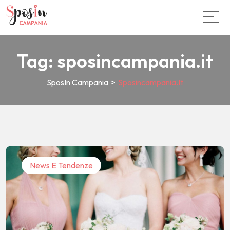
Tag:
sposincampania.it
SposIn Campania
>
Sposincampania.it
News E Tendenze