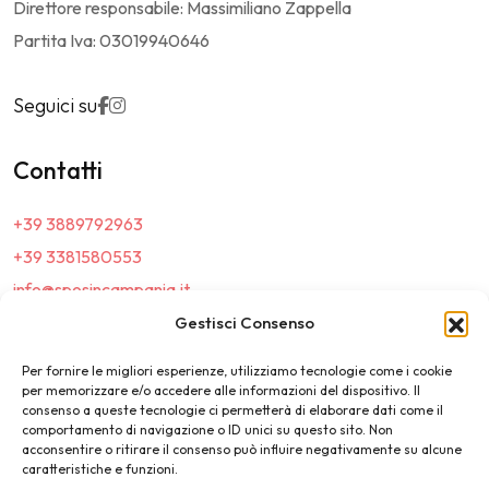
Direttore responsabile: Massimiliano Zappella
Partita Iva: 03019940646
Seguici su
Contatti
+39 3889792963
+39 3381580553
info@sposincampania.it
sposincampania@pec.it
Gestisci Consenso
Per fornire le migliori esperienze, utilizziamo tecnologie come i cookie
Link
per memorizzare e/o accedere alle informazioni del dispositivo. Il
consenso a queste tecnologie ci permetterà di elaborare dati come il
comportamento di navigazione o ID unici su questo sito. Non
Top100
acconsentire o ritirare il consenso può influire negativamente su alcune
caratteristiche e funzioni.
News e Tendenze