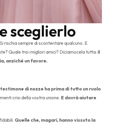
e sceglierlo
Si rischia sempre di scontentare qualcuno. E
nte? Quale tra i migliori amici? Diciamocela tutta:
il
ia, anziché un favore.
l testimone di nozze ha prima di tutto un ruolo
menti crisi della vostra unione.
E dovrà aiutare
idabili.
Quelle che, magari, hanno vissuto la