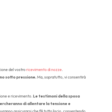
zione del vostro
ricevimento di nozze
.
no sotto pressione.
Ma, sopratutto, vi consentirà
zione e ricevimento.
Le testimoni della sposa
 cercheranno di allentare la tensione e
ranno assicurarsi che fili tutto liscio, consentendo