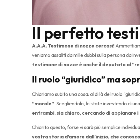
Il perfetto tes
A.A.A. Testimone di nozze cercasi!
Ammettiamol
veniamo assaliti da mille dubbi sulla persona da inve
testimone di nozze è anche il deputato al “reg
Il ruolo “giuridico” ma so
Chiariamo subito una cosa: al di là del ruolo “giurid
“morale”
. Scegliendolo, lo state investendo di un
entrambi, sia chiaro, cercando di appianare 
Chiarito questo, forse vi sarà più semplice individuar
vostra storia d’amore dall’inizio, che conoscon