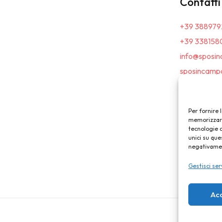
Contatti
+39 388979
+39 338158
info@sposin
sposincampa
Per fornire 
memorizzare 
tecnologie 
unici su que
negativament
Gestisci ser
Ac