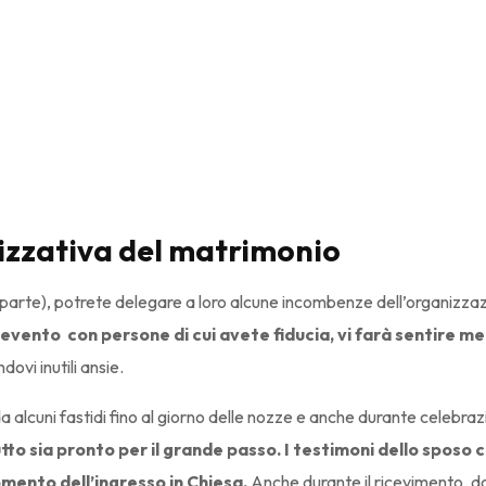
izzativa del matrimonio
r parte), potrete delegare a loro alcune incombenze dell’organizza
evento con persone di cui avete fiducia, vi farà sentire me
dovi inutili ansie.
da alcuni fastidi fino al giorno delle nozze e anche durante celebra
utto sia pronto per il grande passo. I testimoni dello sposo
omento dell’ingresso in Chiesa.
Anche durante il ricevimento, dov