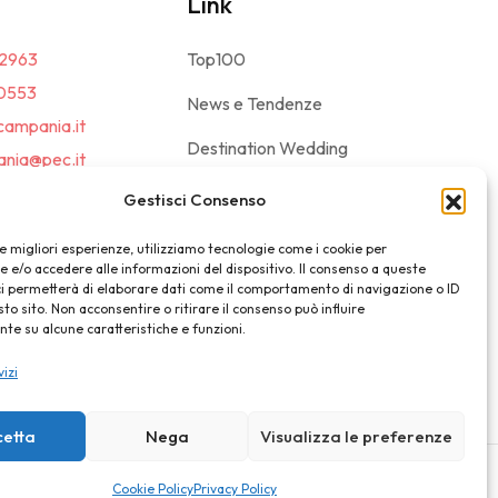
Link
2963
Top100
0553
News e Tendenze
campania.it
Destination Wedding
nia@pec.it
Magazine
Gestisci Consenso
le migliori esperienze, utilizziamo tecnologie come i cookie per
e/o accedere alle informazioni del dispositivo. Il consenso a queste
ci permetterà di elaborare dati come il comportamento di navigazione o ID
sto sito. Non acconsentire o ritirare il consenso può influire
e su alcune caratteristiche e funzioni.
vizi
cetta
Nega
Visualizza le preferenze
Privacy Policy
Cookie Policy
Cookie Policy
Privacy Policy