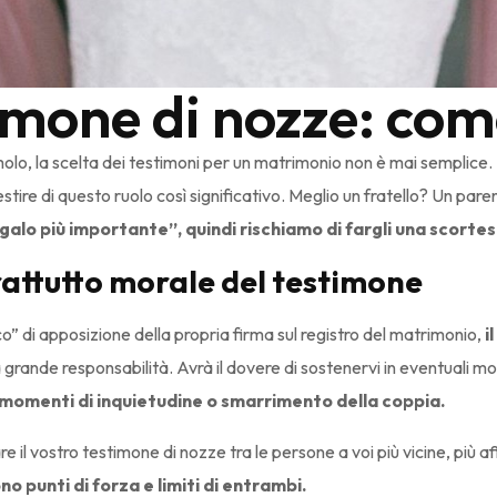
timone di nozze: com
o, la scelta dei testimoni per un matrimonio non è mai semplice. 
stire di questo ruolo così significativo. Meglio un fratello? Un pare
alo più importante”, quindi rischiamo di fargli una scortes
prattutto morale del testimone
ico” di apposizione della propria firma sul registro del matrimonio,
i
a grande responsabilità. Avrà il dovere di sostenervi in eventuali mo
i momenti di inquietudine o smarrimento della coppia.
e il vostro testimone di nozze tra le persone a voi più vicine, più aff
o punti di forza e limiti di entrambi.