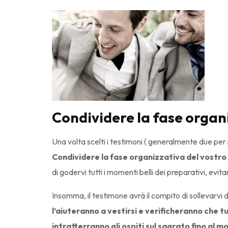
Condividere la fase organ
Una volta scelti i testimoni ( generalmente due pe
Condividere la fase organizzativa del vostro 
di godervi tutti i momenti belli dei preparativi, evitan
Insomma, il testimone avrà il compito di sollevarvi 
l’aiuteranno a vestirsi e verificheranno che t
intratterranno gli ospiti sul sagrato fino al m