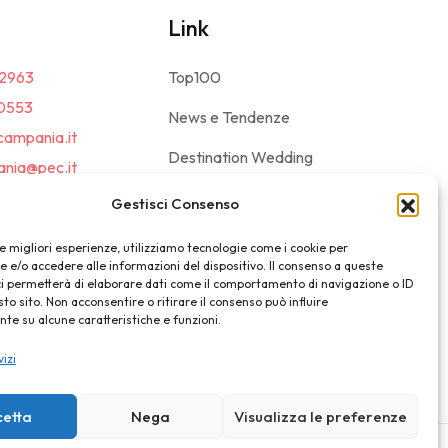
Link
2963
Top100
0553
News e Tendenze
campania.it
Destination Wedding
nia@pec.it
Magazine
Gestisci Consenso
le migliori esperienze, utilizziamo tecnologie come i cookie per
e/o accedere alle informazioni del dispositivo. Il consenso a queste
ci permetterà di elaborare dati come il comportamento di navigazione o ID
sto sito. Non acconsentire o ritirare il consenso può influire
e su alcune caratteristiche e funzioni.
vizi
cetta
Nega
Visualizza le preferenze