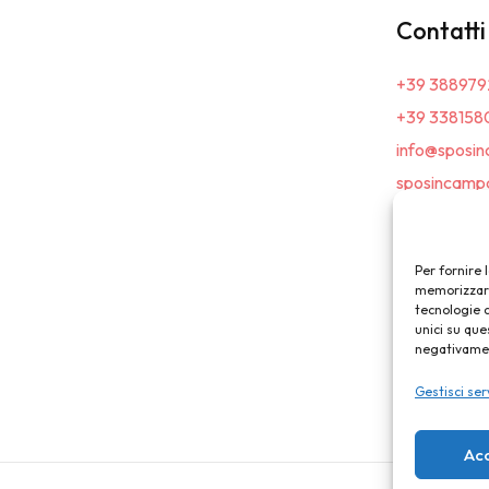
Contatti
+39 388979
+39 338158
info@sposin
sposincampa
Per fornire 
memorizzare 
tecnologie 
unici su que
negativament
Gestisci ser
Ac