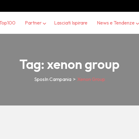
Top100
Partner
Lasciati Ispirare
News e Tendenze
Tag:
xenon group
SposIn Campania
>
Xenon Group