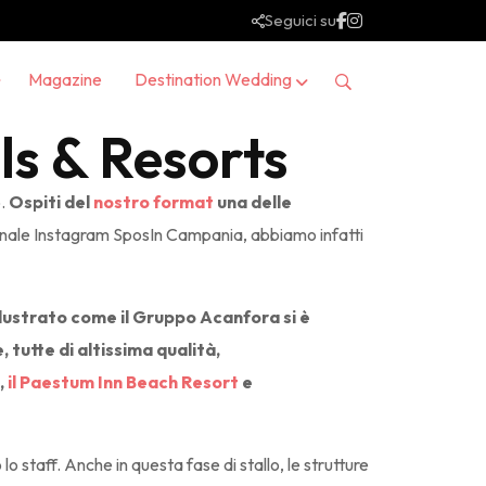
Seguici su
Magazine
Destination Wedding
ls & Resorts
o.
Ospiti del
nostro format
una delle
 canale Instagram SposIn Campania, abbiamo infatti
llustrato come il Gruppo Acanfora si è
 tutte di altissima qualità,
,
il Paestum Inn Beach Resort
e
 staff. Anche in questa fase di stallo, le strutture