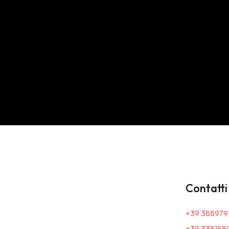
Contatti
+39 388979
+39 338158