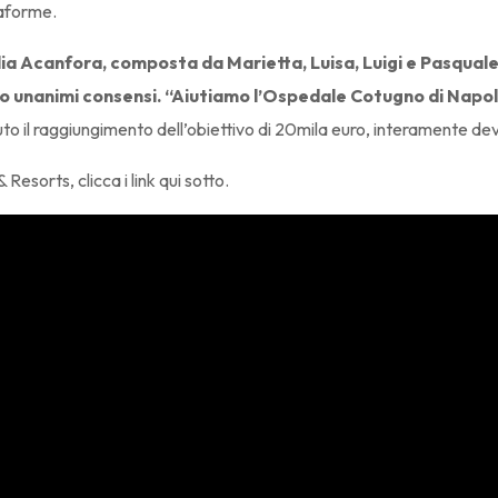
taforme.
lia Acanfora, composta da Marietta, Luisa, Luigi e Pasquale
sso unanimi consensi. “Aiutiamo l’Ospedale Cotugno di Napol
to il raggiungimento dell’obiettivo di 20mila euro, interamente de
sorts, clicca i link qui sotto.