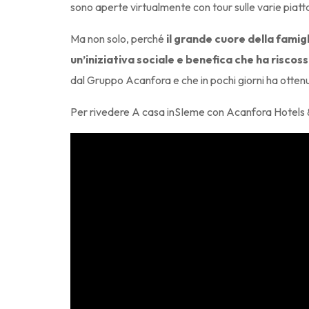
sono aperte virtualmente con tour sulle varie piat
Ma non solo, perché
il grande cuore della famig
un’iniziativa sociale e benefica che ha risco
dal Gruppo Acanfora e che in pochi giorni ha ottenu
Per rivedere A casa inSIeme con Acanfora Hotels & Re