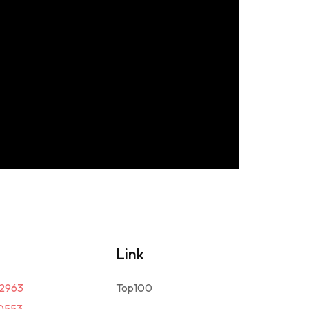
Link
2963
Top100
0553