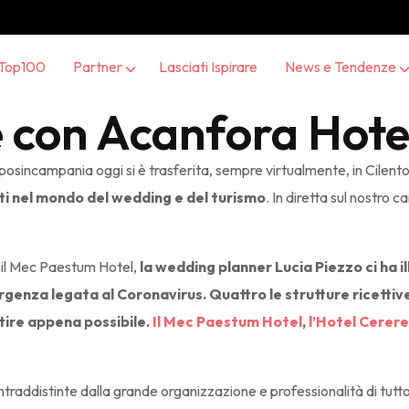
Top100
Partner
Lasciati Ispirare
News e Tendenze
 con Acanfora Hote
sincampania oggi si è trasferita, sempre virtualmente, in Cilent
i nel mondo del wedding e del turismo
. In diretta sul nostro
, il Mec Paestum Hotel,
la wedding planner Lucia Piezzo ci ha i
enza legata al Coronavirus. Quattro le strutture ricettive,
re appena possibile.
Il Mec Paestum Hotel
,
l’Hotel Cerere
raddistinte dalla grande organizzazione e professionalità di tutto lo