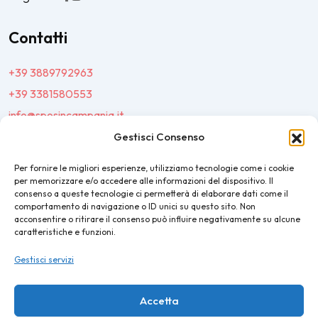
Contatti
+39 3889792963
+39 3381580553
info@sposincampania.it
sposincampania@pec.it
Gestisci Consenso
Per fornire le migliori esperienze, utilizziamo tecnologie come i cookie
Link
per memorizzare e/o accedere alle informazioni del dispositivo. Il
consenso a queste tecnologie ci permetterà di elaborare dati come il
comportamento di navigazione o ID unici su questo sito. Non
Top100
acconsentire o ritirare il consenso può influire negativamente su alcune
caratteristiche e funzioni.
News e Tendenze
Gestisci servizi
Destination Wedding
Magazine
Accetta