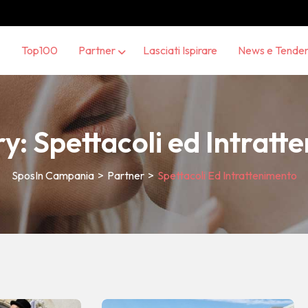
Top100
Partner
Lasciati Ispirare
News e Tende
ry:
Spettacoli ed Intratt
SposIn Campania
>
Partner
>
Spettacoli Ed Intrattenimento