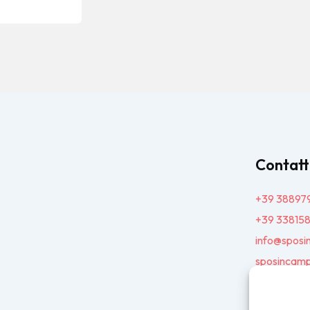
Contatt
+39 38897
+39 33815
info@sposi
sposincamp