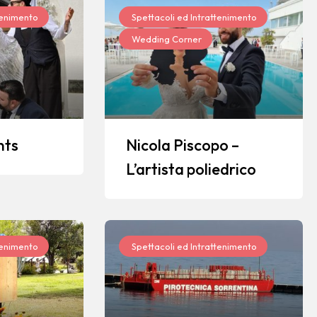
tenimento
Spettacoli ed Intrattenimento
Wedding Corner
nts
Nicola Piscopo –
L’artista poliedrico
tenimento
Spettacoli ed Intrattenimento