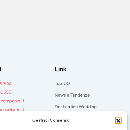
i
Link
92963
Top100
80553
News e Tendenze
ncampania.it
Destination Wedding
ania@pec.it
Magazine
Gestisci Consenso