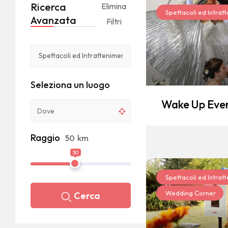
Ricerca
Elimina
Spettacoli ed Intrat
Avanzata
Filtri
Seleziona un luogo
Wake Up Eve
Raggio
50
km
50
Spettacoli ed Intrat
Wedding Corner
Cerca