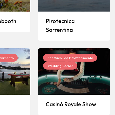
obooth
Pirotecnica
Sorrentina
tenimento
Spettacoli ed Intrattenimento
Wedding Corner
Casinò Royale Show