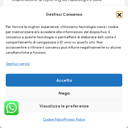
customer satisfaction in relazione ai servizi offerti;
Gestisci Consenso
gestione delle segnalazioni e/o dei reclami (fermo
Per fornire le migliori esperienze, utilizziamo tecnologie come i cookie
restando che quella per via telefonica non è la
per memorizzare e/o accedere alle informazioni del dispositivo. Il
consenso a queste tecnologie ci permetterà di elaborare dati come il
modalità di inoltro prevista per inviare reclami
comportamento di navigazione o ID unici su questo sito. Non
riguardanti comportamenti del personale);
acconsentire o ritirare il consenso può influire negativamente su alcune
caratteristiche e funzioni.
motivi di sicurezza.
Gestisci servizi
È escluso ogni interesse di Z.APPEAL DI
Accetta
MASSIMILIANO ZAPPELLA nella raccolta e/o
registrazione di dati sensibili o giudiziari, e invitiamo
Nega
gli utenti del Servizio Clienti a non fornirli durante le
Visualizza le preferenze
telefonate.
Cookie Policy
Privacy Policy
Modalità del trattamento