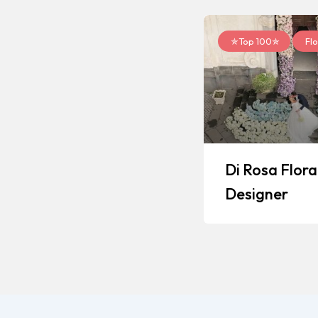
✯Top 100✯
Flo
Di Rosa Flora
Designer