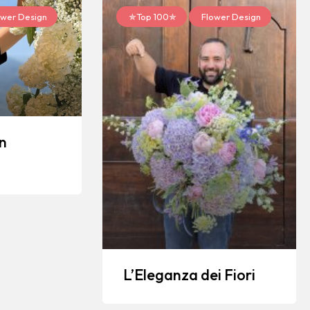
wer Design
✯Top 100✯
Flower Design
n
L’Eleganza dei Fiori