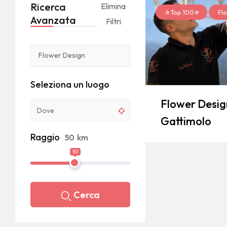
Ricerca
Elimina
✯Top 100✯
Flo
Avanzata
Filtri
Seleziona un luogo
Flower Desig
Gattimolo
Raggio
50
km
50
Cerca