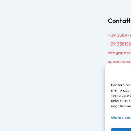
Contatt
+39 38897
+39 33815
info@sposi
sposincamp
Per fornire 
memorizzare 
tecnologie 
unici su que
negativament
Gestisci ser