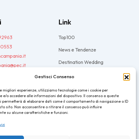
i
Link
92963
Top100
80553
News e Tendenze
ncampania.it
Destination Wedding
ania@pec.it
Magazine
Gestisci Consenso
le migliori esperienze, utilizziamo tecnologie come i cookie per
e/o accedere alle informazioni del dispositivo. Il consenso a queste
ci permetterà di elaborare dati come il comportamento di navigazione o ID
sto sito. Non acconsentire o ritirare il consenso può influire
e su alcune caratteristiche e funzioni.
vizi