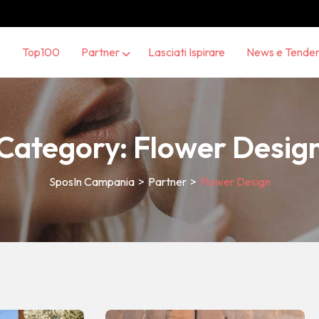
Top100
Partner
Lasciati Ispirare
News e Tende
Category:
Flower Desig
SposIn Campania
>
Partner
>
Flower Design