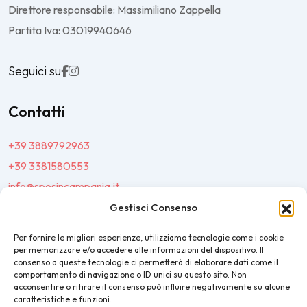
Direttore responsabile: Massimiliano Zappella
Partita Iva: 03019940646
Seguici su
Contatti
+39 3889792963
+39 3381580553
info@sposincampania.it
sposincampania@pec.it
Gestisci Consenso
Per fornire le migliori esperienze, utilizziamo tecnologie come i cookie
Link
per memorizzare e/o accedere alle informazioni del dispositivo. Il
consenso a queste tecnologie ci permetterà di elaborare dati come il
comportamento di navigazione o ID unici su questo sito. Non
Top100
acconsentire o ritirare il consenso può influire negativamente su alcune
caratteristiche e funzioni.
News e Tendenze