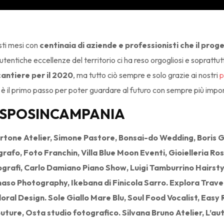
sti mesi con
centinaia di aziende e professionisti che il pr
utentiche eccellenze del territorio ci ha reso orgogliosi e sopratt
cantiere per il 2020
, ma tutto ciò sempre e solo grazie ai nostri
p
è il primo passo per poter guardare al futuro con sempre più import
 di SPOSINCAMPANIA
one Atelier, Simone Pastore, Bonsai-do Wedding, Boris Gio
fo, Foto Franchin, Villa Blue Moon Eventi, Gioielleria Rossan
grafi, Carlo Damiano Piano Show, Luigi Tamburrino Hairstyle
aso Photography, Ikebana di Finicola Sarro. Explora Trave
loral Design. Sole Giallo Mare Blu, Soul Food Vocalist, Easy 
outure, Osta studio fotografico. Silvana Bruno Atelier, L’