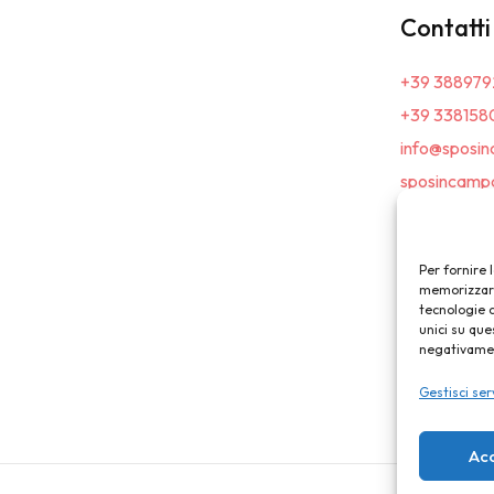
Contatti
+39 388979
+39 338158
info@sposin
sposincampa
Per fornire 
memorizzare 
tecnologie 
unici su que
negativament
Gestisci ser
Ac