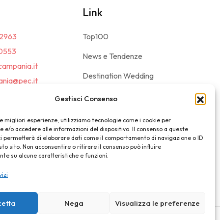
Link
2963
Top100
0553
News e Tendenze
campania.it
Destination Wedding
nia@pec.it
Magazine
Gestisci Consenso
le migliori esperienze, utilizziamo tecnologie come i cookie per
e/o accedere alle informazioni del dispositivo. Il consenso a queste
ci permetterà di elaborare dati come il comportamento di navigazione o ID
sto sito. Non acconsentire o ritirare il consenso può influire
e su alcune caratteristiche e funzioni.
vizi
cetta
Nega
Visualizza le preferenze