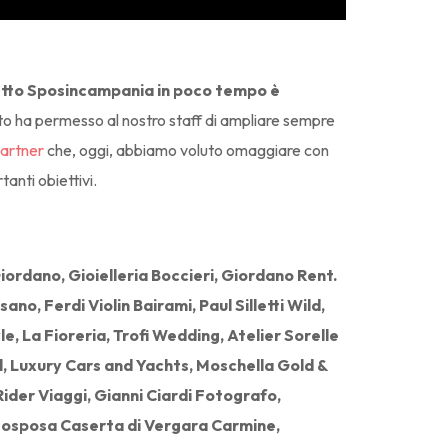
ogetto Sposincampania in poco tempo è
utto ha permesso al nostro staff di ampliare sempre
artner
che, oggi, abbiamo voluto omaggiare con
anti obiettivi.
rdano, Gioielleria Boccieri, Giordano Rent.
o, Ferdi Violin Bairami, Paul Silletti Wild,
, La Fioreria, Trofi Wedding, Atelier Sorelle
l, Luxury Cars and Yachts, Moschella Gold &
Rider Viaggi, Gianni Ciardi Fotografo,
autosposa Caserta di Vergara Carmine,