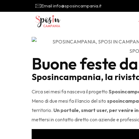
Email info@sposincampania.it
Buone feste 
Sposincampania, la rivista
Circa sei mesi fa nasceva il progetto
Sposincamp
Meno di due mesi fa il lancio del sito
sposincampan
territorio.
Un portale, smart user, per venire inc
mettersi in contatto diretto con aziende e professio