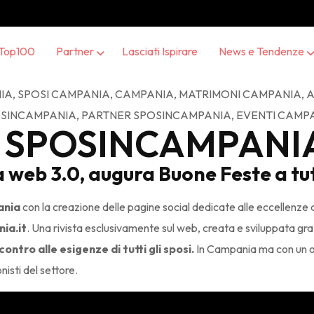
Top100
Partner
Lasciati Ispirare
News e Tendenze
da SPOSINCAMPANI
 web 3.0, augura Buone Feste a tutt
ania
con la creazione delle pagine social dedicate alle eccellenze
ia.it
. Una rivista esclusivamente sul web, creata e sviluppata grazie
ontro alle esigenze di tutti gli sposi.
In Campania ma con un oc
nisti del settore.