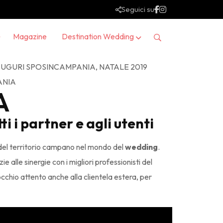
Seguici su
Magazine
Destination Wedding
A
i i partner e agli utenti
 del territorio campano nel mondo del
wedding
.
 alle sinergie con i migliori professionisti del
chio attento anche alla clientela estera, per