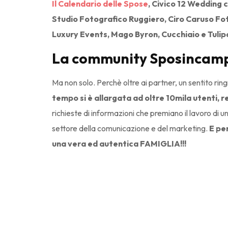
Il Calendario delle Spose
, Civico 12 Wedding 
Studio Fotografico Ruggiero, Ciro Caruso Fo
Luxury Events, Mago Byron, Cucchiaio e Tulipa
La community Sposincampa
Ma non solo. Perchè oltre ai partner, un sentito ri
tempo si è allargata ad oltre 10mila utenti, re
richieste di informazioni che premiano il lavoro di
settore della comunicazione e del marketing.
E pe
una vera ed autentica FAMIGLIA!!!