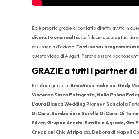
Ed è proprio grazie al contatto diretto avuto in que
divenuto una realtà
. La fiducia accordataci da a
più il raggio d’azione.
Tanti sono i programmi in 
questo video di Auguri. Perchè essere riconoscenti 
GRAZIE a tutti i partner
Ed allora grazie a:
AnnaRosa make up, Gedy Mart
Vincenzo Sirico Fotografo, Nello Palma Fotogra
L’aura Bianca Wedding Planner. Scisciola Foto
Di Caro, Bomboniere Sorelle Di Caro, Di Tomm
Silver, Gruppo Arechi, Birrificio Agrado, Gm F
Creazioni Chic Atripalda, Debora di Napoli C