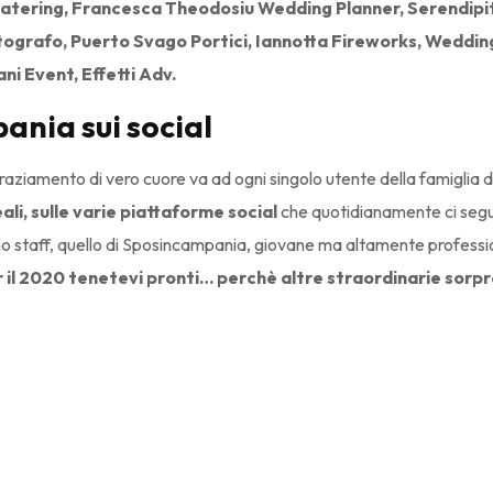
catering, Francesca Theodosiu Wedding Planner, Serendipity 
tografo, Puerto Svago Portici, Iannotta Fireworks, Weddi
ni Event, Effetti Adv.
nia sui social
ngraziamento di vero cuore va ad ogni singolo utente della famiglia
ali, sulle varie piattaforme social
che quotidianamente ci segu
 uno staff, quello di Sposincampania, giovane ma altamente profess
r il 2020 tenetevi pronti… perchè altre straordinarie sor