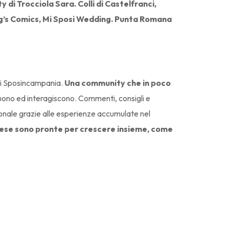
di Trocciola Sara. Colli di Castelfranci,
ng’s Comics, Mi Sposi Wedding. Punta Romana
 di Sposincampania.
Una community che in poco
ono ed interagiscono. Commenti, consigli e
ionale grazie alle esperienze accumulate nel
prese sono pronte per crescere insieme, come