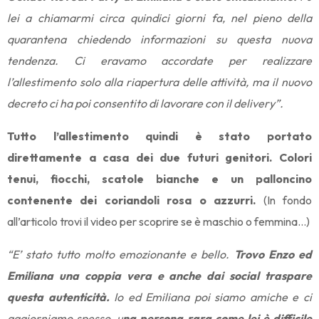
lei a chiamarmi circa quindici giorni fa, nel pieno della
quarantena chiedendo informazioni su questa nuova
tendenza. Ci eravamo accordate per realizzare
l’allestimento solo alla riapertura delle attività, ma il nuovo
decreto ci ha poi consentito di lavorare con il delivery”.
Tutto l’allestimento quindi è stato portato
direttamente a casa dei due futuri genitori. Colori
tenui, fiocchi, scatole bianche e un palloncino
contenente dei coriandoli rosa o azzurri.
(In fondo
all’articolo trovi il video per scoprire se è maschio o femmina…)
“E’ stato tutto molto emozionante e bello.
Trovo Enzo ed
Emiliana una coppia vera e anche dai social traspare
questa autenticità.
Io ed Emiliana poi siamo amiche e ci
aggiorniamo spesso, u
na persona rara come lei è difficile