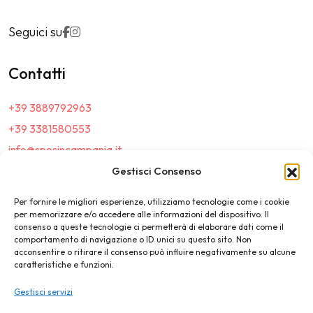
Seguici su
Contatti
+39 3889792963
+39 3381580553
info@sposincampania.it
sposincampania@pec.it
Gestisci Consenso
Per fornire le migliori esperienze, utilizziamo tecnologie come i cookie
Link
per memorizzare e/o accedere alle informazioni del dispositivo. Il
consenso a queste tecnologie ci permetterà di elaborare dati come il
comportamento di navigazione o ID unici su questo sito. Non
Top100
acconsentire o ritirare il consenso può influire negativamente su alcune
caratteristiche e funzioni.
News e Tendenze
Gestisci servizi
Destination Wedding