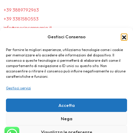
+39 3889792963
+39 3381580553
info@sposincampania.it
sposincampania@pec.it
Gestisci Consenso
Per fornire le migliori esperienze, utilizziamo tecnologie come i cookie
Link
per memorizzare e/o accedere alle informazioni del dispositivo. Il
consenso a queste tecnologie ci permetterà di elaborare dati come il
comportamento di navigazione o ID unici su questo sito. Non
Top100
acconsentire o ritirare il consenso può influire negativamente su alcune
caratteristiche e funzioni.
News e Tendenze
Gestisci servizi
Destination Wedding
Magazine
Accetta
Nega
©2025 SposIn Campania
Visualizza le preferenze