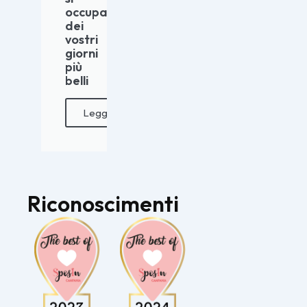
occupano
dei
vostri
giorni
più
belli
Leggi
Riconoscimenti