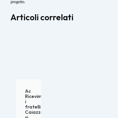
progetto.
Articoli correlati
Ac
Ricevimenti:
i
fratelli
Caiazza
si