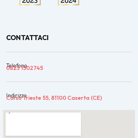
CONTATTACI
Telefono
0823 1502745
Indirizzo
Corso Trieste 55, 81100 Caserta (CE)