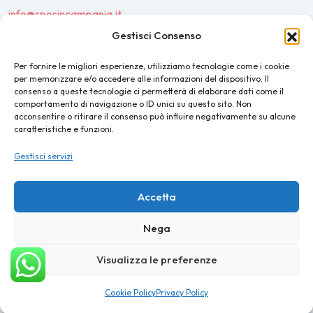
info@sposincampania.it
sposincampania@pec.it
Gestisci Consenso
Per fornire le migliori esperienze, utilizziamo tecnologie come i cookie
Link
per memorizzare e/o accedere alle informazioni del dispositivo. Il
consenso a queste tecnologie ci permetterà di elaborare dati come il
comportamento di navigazione o ID unici su questo sito. Non
Top100
acconsentire o ritirare il consenso può influire negativamente su alcune
caratteristiche e funzioni.
News e Tendenze
Gestisci servizi
Destination Wedding
Magazine
Accetta
Nega
©2025 SposIn Campania
Visualizza le preferenze
Privacy Policy
Cookie Policy
Cookie Policy
Privacy Policy