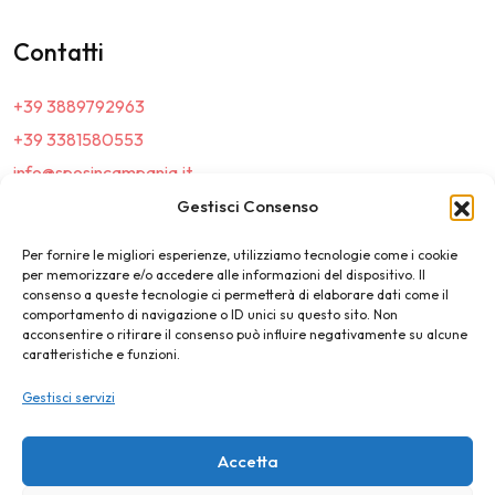
Contatti
+39 3889792963
+39 3381580553
info@sposincampania.it
sposincampania@pec.it
Gestisci Consenso
Per fornire le migliori esperienze, utilizziamo tecnologie come i cookie
Link
per memorizzare e/o accedere alle informazioni del dispositivo. Il
consenso a queste tecnologie ci permetterà di elaborare dati come il
comportamento di navigazione o ID unici su questo sito. Non
Top100
acconsentire o ritirare il consenso può influire negativamente su alcune
caratteristiche e funzioni.
News e Tendenze
Gestisci servizi
Destination Wedding
Magazine
Accetta