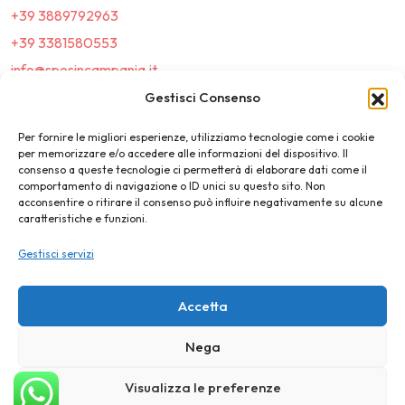
+39 3889792963
+39 3381580553
info@sposincampania.it
sposincampania@pec.it
Gestisci Consenso
Per fornire le migliori esperienze, utilizziamo tecnologie come i cookie
Link
per memorizzare e/o accedere alle informazioni del dispositivo. Il
consenso a queste tecnologie ci permetterà di elaborare dati come il
comportamento di navigazione o ID unici su questo sito. Non
Top100
acconsentire o ritirare il consenso può influire negativamente su alcune
caratteristiche e funzioni.
News e Tendenze
Gestisci servizi
Destination Wedding
Magazine
Accetta
Nega
©2025 SposIn Campania
Visualizza le preferenze