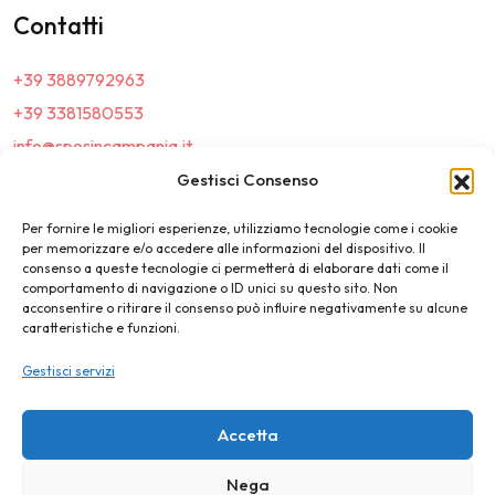
Contatti
+39 3889792963
+39 3381580553
info@sposincampania.it
sposincampania@pec.it
Gestisci Consenso
Per fornire le migliori esperienze, utilizziamo tecnologie come i cookie
Link
per memorizzare e/o accedere alle informazioni del dispositivo. Il
consenso a queste tecnologie ci permetterà di elaborare dati come il
comportamento di navigazione o ID unici su questo sito. Non
Top100
acconsentire o ritirare il consenso può influire negativamente su alcune
caratteristiche e funzioni.
News e Tendenze
Gestisci servizi
Destination Wedding
Magazine
Accetta
Nega