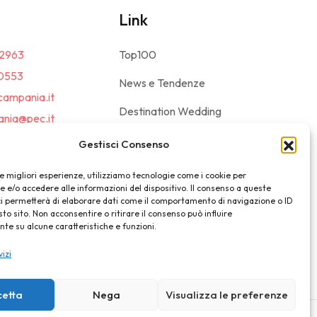
Link
2963
Top100
0553
News e Tendenze
campania.it
Destination Wedding
nia@pec.it
Magazine
Gestisci Consenso
le migliori esperienze, utilizziamo tecnologie come i cookie per
e/o accedere alle informazioni del dispositivo. Il consenso a queste
ci permetterà di elaborare dati come il comportamento di navigazione o ID
sto sito. Non acconsentire o ritirare il consenso può influire
e su alcune caratteristiche e funzioni.
vizi
cetta
Nega
Visualizza le preferenze