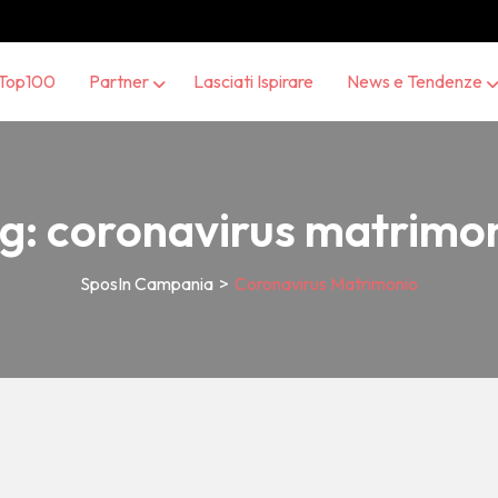
Top100
Partner
Lasciati Ispirare
News e Tendenze
g:
coronavirus matrimo
SposIn Campania
>
Coronavirus Matrimonio