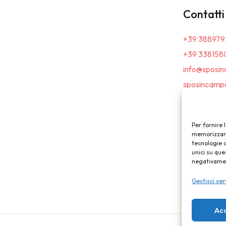
Contatti
+39 388979
+39 338158
info@sposin
sposincampa
Per fornire 
memorizzare 
tecnologie 
unici su que
negativament
Gestisci ser
Ac