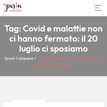
Tag:
Covid e malattie non
ci hanno fermato: il 20
luglio ci sposiamo
SposIn Campania
>
Covid E Malattie Non Ci Hanno Fermato:
Il 20 Luglio Ci Sposiamo
News E Tendenze