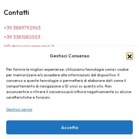
Contatti
+39 3889792963
+39 3381580553
info@sposincampania.it
sposincampania@pec.it
Gestisci Consenso
Per fornire le migliori esperienze, utilizziamo tecnologie come i cookie
Link
per memorizzare e/o accedere alle informazioni del dispositivo. Il
consenso a queste tecnologie ci permetterà di elaborare dati come il
comportamento di navigazione o ID unici su questo sito. Non
Top100
acconsentire o ritirare il consenso può influire negativamente su alcune
caratteristiche e funzioni.
News e Tendenze
Gestisci servizi
Destination Wedding
Magazine
Accetta