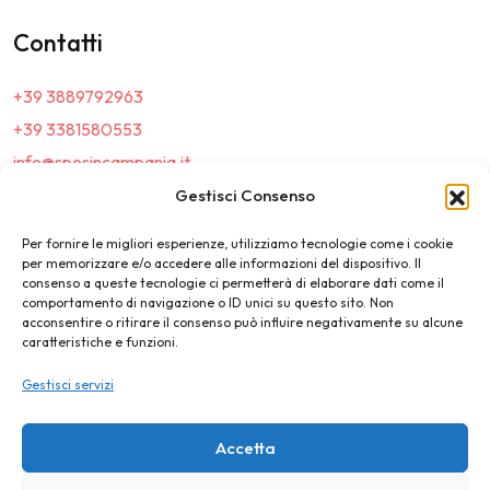
Contatti
+39 3889792963
+39 3381580553
info@sposincampania.it
sposincampania@pec.it
Gestisci Consenso
Per fornire le migliori esperienze, utilizziamo tecnologie come i cookie
Link
per memorizzare e/o accedere alle informazioni del dispositivo. Il
consenso a queste tecnologie ci permetterà di elaborare dati come il
comportamento di navigazione o ID unici su questo sito. Non
Top100
acconsentire o ritirare il consenso può influire negativamente su alcune
caratteristiche e funzioni.
News e Tendenze
Gestisci servizi
Destination Wedding
Magazine
Accetta