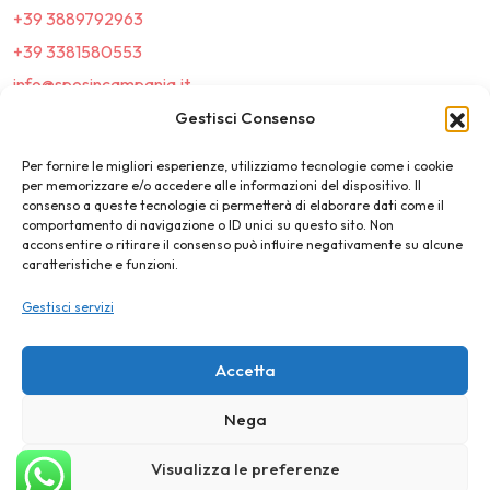
+39 3889792963
+39 3381580553
info@sposincampania.it
sposincampania@pec.it
Gestisci Consenso
Per fornire le migliori esperienze, utilizziamo tecnologie come i cookie
Link
per memorizzare e/o accedere alle informazioni del dispositivo. Il
consenso a queste tecnologie ci permetterà di elaborare dati come il
comportamento di navigazione o ID unici su questo sito. Non
Top100
acconsentire o ritirare il consenso può influire negativamente su alcune
caratteristiche e funzioni.
News e Tendenze
Gestisci servizi
Destination Wedding
Magazine
Accetta
Nega
©2025 SposIn Campania
Visualizza le preferenze