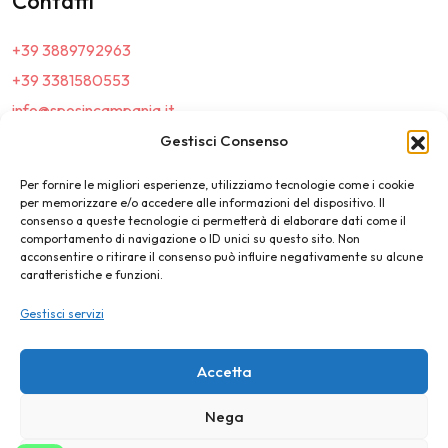
Contatti
+39 3889792963
+39 3381580553
info@sposincampania.it
sposincampania@pec.it
Gestisci Consenso
Per fornire le migliori esperienze, utilizziamo tecnologie come i cookie
Link
per memorizzare e/o accedere alle informazioni del dispositivo. Il
consenso a queste tecnologie ci permetterà di elaborare dati come il
comportamento di navigazione o ID unici su questo sito. Non
Top100
acconsentire o ritirare il consenso può influire negativamente su alcune
caratteristiche e funzioni.
News e Tendenze
Gestisci servizi
Destination Wedding
Magazine
Accetta
Nega